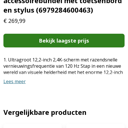
accessoirebundel met toetsenbord
en stylus (6979284600463)
€
269,99
Bekijk laagste prijs
1. Ultragroot 12,2-inch 2,4K-scherm met razendsnelle
vernieuwingsfrequentie van 120 Hz Stap in een nieuwe
wereld van visuele helderheid met het enorme 12,2-inch
in-cell IPS-scherm met een verbluffende resolutie van
Lees meer
2400x1600 (2,4K) en een ultravloeiende
vernieuwingsfrequentie van 120 Hz. De op productiviteit
gerichte beeldverhouding van 3:2 en een
indrukwekkende scherm-tot-lichaamverhouding van
84,22% bieden voldoende ruimte voor multitasking,
Vergelijkbare producten
lezen of genieten van high-definition inhoud. Met een
piekhelderheid van 450 cd/m² en een