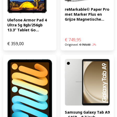
reMarkable® Paper Pro 
met Marker Plus en 
Grijze Magnetische...
Ulefone Armor Pad 4 
Ultra 5g 8gb/256gb 
13.3” Tablet Go...
€
749,95
€
359,00
Origineel:
€
769,00
-2%
Samsung Galaxy Tab A9 