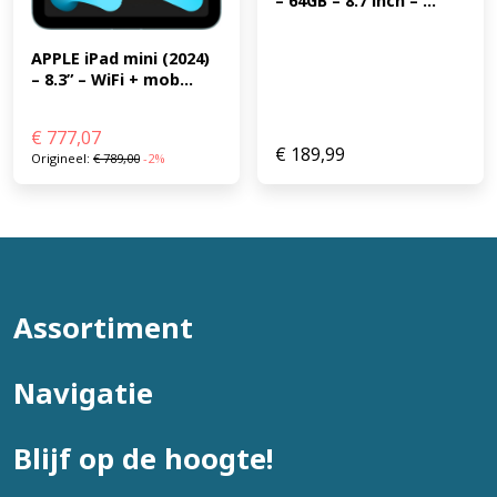
– 64GB – 8.7 inch – ...
APPLE iPad mini (2024) 
– 8.3” – WiFi + mob...
€
777,07
€
189,99
Origineel:
€
789,00
-2%
Assortiment
Navigatie
Blijf op de hoogte!