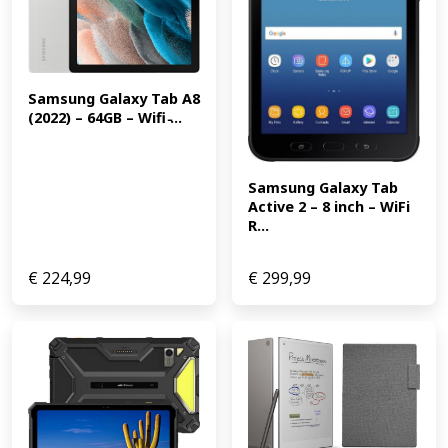
is een technologie waarmee je virtuele objecten in de
echte wereld plaatst. Alle onderdelen van de Apple iPad
2018, van het scherm tot de camera's, zijn ontworpen
om augmented reality-apps zo indrukwekkend mogelijk
te maken! Apple Pencil De Apple Pencil is enorm
Samsung Galaxy Tab A8 
veelzijdig en is perfect als je tot op de pixel nauwkeurig
(2022) – 64GB – Wifi ̵...
wilt werken. Maak snel aantekeningen, aquarellen of
notities. Het maakt niet uit wat je met de Apple Pencil
doet, hij is zo handig dat je nooit meer met iets anders
Samsung Galaxy Tab 
wilt werken. (EAN: 0190198724021)
Active 2 – 8 inch – WiFi 
R...
€
224,99
€
299,99