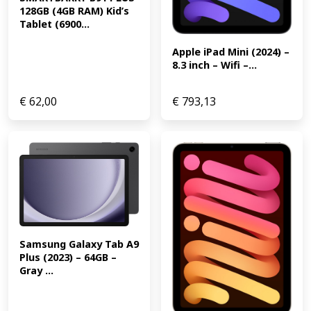
iPhone of iPad met iOS 12.3 of hoger. (EAN:
128GB (4GB RAM) Kid’s 
0190199189645)
Tablet (6900...
Apple iPad Mini (2024) – 
8.3 inch – Wifi –...
€
62,00
€
793,13
Samsung Galaxy Tab A9 
Plus (2023) – 64GB – 
Gray ...