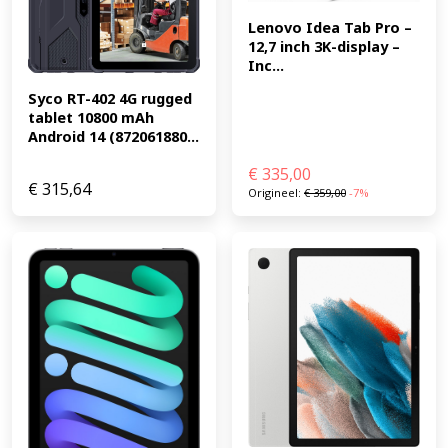
maakt het mogelijk om 4K video's te bewerken,
Lenovo Idea Tab Pro – 
complexe en grafische games te spelen en de nieuwste
12,7 inch 3K-display – 
Augmented Reality-apps te ervaren. Daarbij is de A10
Inc...
Fusion-chip enorm energiezuinidg, waardoor je batterij
Syco RT-402 4G rugged 
tot maar liefst 10 uur mee gaat. (EAN: 0190199249639)
tablet 10800 mAh 
Android 14 (872061880...
€
335,00
€
315,64
Origineel:
€
359,00
-7%