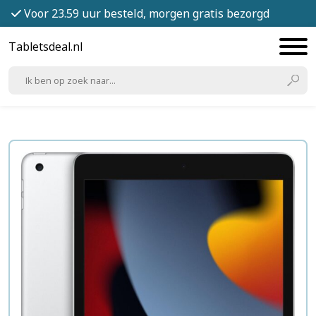
Voor 23.59 uur besteld, morgen gratis bezorgd
Tabletsdeal.nl