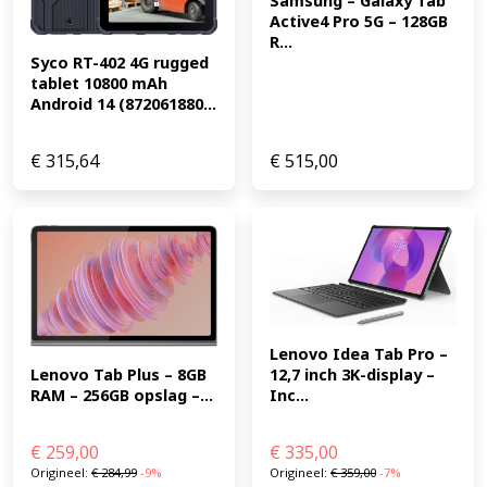
Samsung – Galaxy Tab 
scherm op de iPad, bieden een geweldige video-
Active4 Pro 5G – 128GB 
R...
kijkervaring. Milieu De iPad Pro is zo ontworpen dat ze
Syco RT-402 4G rugged 
een minimale impact op het milieu hebben. De iPad Pro
tablet 10800 mAh 
voldoet aan de strenge Apple normen voor
Android 14 (872061880...
energiezuinigheid en zijn vrij van kwik, broomhoudende
vlam­vertragers, pvc en beryllium. Dankzij een
€
315,64
€
515,00
vernieuwde verpakking is het plastic omhulsel niet meer
nodig en doordat de verpakking voor 97 procent
bestaat uit vezels, wordt er minder gebruik gemaakt van
plastic in de verpakkingen. (EAN: 0195950068931)
Lenovo Idea Tab Pro – 
12,7 inch 3K-display – 
Lenovo Tab Plus – 8GB 
Inc...
RAM – 256GB opslag –...
€
259,00
€
335,00
Origineel:
€
284,99
-9%
Origineel:
€
359,00
-7%