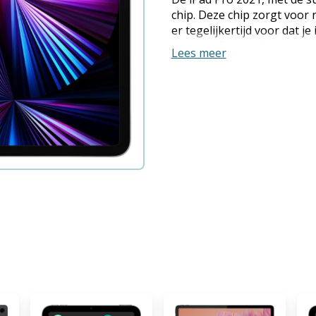
chip. Deze chip zorgt voor 
er tegelijkertijd voor dat j
prachtig Retina-display ziet
Lees meer
schitterend uit. Naast deze
camera's een groot aantal
is iPad Pro het snelste devi
om optimaal gebruik te ma
technologieën, zoals de ge
processor en de centrale g
omdat M1 heel energiezuinig
iPad Pro nog steeds een bat
Zo kun je er oneindig veel 
handzaam. Retina-display H
11-inch iPad Pro is niet a
bevat ook ongelofelijk ge
aan ProMotion, True Tone,
minimale reflectie, waardoo
schitterend uitziet. Pro-ca
ultragroothoekcamera met
beeldhoek van 122 graden. 