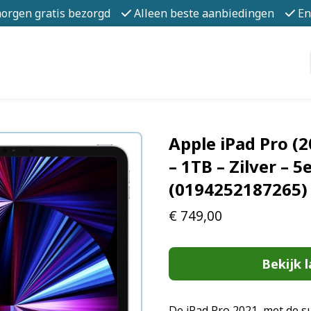
morgen gratis bezorgd
Alleen beste aanbiedingen
En
Apple iPad Pro (2
– 1TB – Zilver – 5
(0194252187265)
€
749,00
Bekijk l
De iPad Pro 2021, met de s