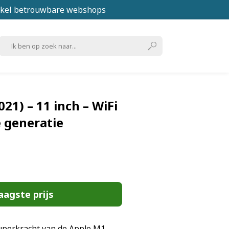
kel betrouwbare webshops
021) – 11 inch – WiFi
e generatie
aagste prijs
uperkracht van de Apple M1-