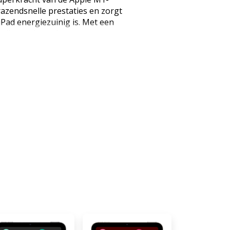
razendsnelle prestaties en zorgt
e iPad energiezuinig is. Met een
 alles op het scherm er
 features bieden de Pro-
 mogelijkheden. M1-chip Met M1
ce in zijn soort. Hij is ontworpen
ken van speciaal ontwikkelde
avanceerde beeldsignaal­
eheugen­architectuur van M1. En
 is, heeft de dunne en lichte
terij die de hele dag meegaat.
mee doen en is hij toch lekker
et Liquid Retina-display op de
lleen mooi en handzaam, maar
avanceerde technologieën. Denk
 brede kleur­weergave en
r alles soepel werkt en er
mera's iPad Pro heeft een nieuwe
 een 12-MP sensor en een
Daarmee is hij ideaal voor