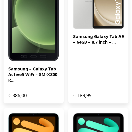
tekenplezier nog langer duurt. Ideaal om de fantasie te
prikkelen! Compatibel met de KIDYDRAW-MINI.
Kenmerken 60 extra kaarten compatibel met de
KIDYDRAW-MINI Thema: Galaxy & Dinosaurussen (EAN:
5415188861001)
Samsung Galaxy Tab A9 
– 64GB – 8.7 inch – ...
Samsung – Galaxy Tab 
Active5 WiFi – SM-X300 
R...
€
386,00
€
189,99