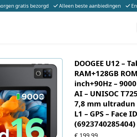
morgen gratis bezorgd
Alleen beste aanbiedingen
En
DOOGEE U12 – Tab
RAM+128GB ROM (
inch+90Hz – 900
AI – UNISOC T725
7,8 mm ultradun 
L1 – GPS – Face I
(6923740285404)
€
199,99