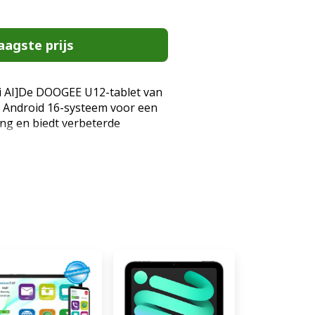
aagste prijs
ni AI]De DOOGEE U12-tablet van
et Android 16-systeem voor een
ing en biedt verbeterde
batterijoptimalisatie en
e met de gebruikersinterface. De
t heeft ook ingebouwde Gemini
intelligente tekstsuggesties en
rdoor uw werk en leven
er worden. [9000 mAh + 7,8 mm
unctie] De DOOGEE U12 tablet
-batterij die krachtige
aag stroomverbruik en tot 9,6 uur
kt. De tablet Android 16 heeft
n behuizing met een dikte van
rlijke mobiliteit. De tablet-pc