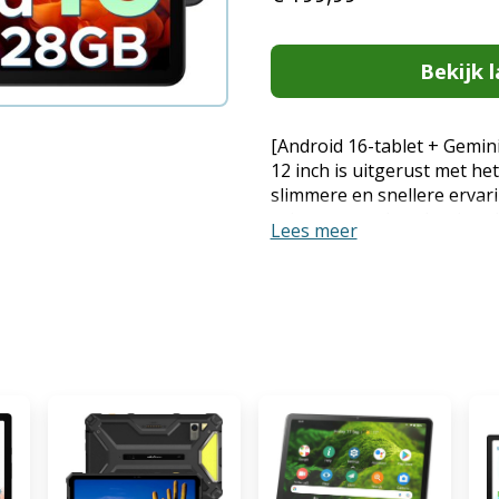
Bekijk l
[Android 16-tablet + Gemi
12 inch is uitgerust met h
slimmere en snellere ervar
privacycontrole, adaptieve 
Lees meer
geoptimaliseerde interacti
DOOGEE U12 Android-table
AI, die realtime vertaling, 
AI-multitasking biedt, waa
gemakkelijker en efficiënt
ultradun + 18 W snellaadf
12+ inch heeft een 9000 mAh
prestaties levert bij een l
videoweergave mogelijk maa
een dunne en lichte metale
slechts 7,8 mm voor uitzonde