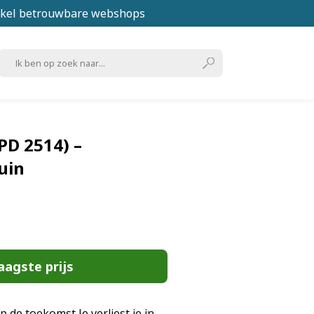
kel betrouwbare webshops
PD 2514) –
uin
aagste prijs
de toekomst Je verliest je in