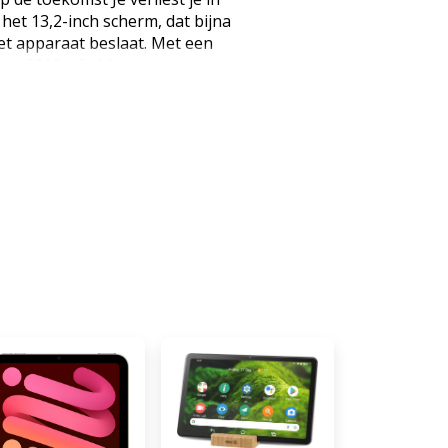
et 13,2-inch scherm, dat bijna
t apparaat beslaat. Met een
van 3392 x 2400 en een
eid van 144 Hz is elke beweging
its kleurdiepte en 98% DCI-P3-
 dat je de wereld met levendig
elderheid van 1000 nits
lfs niet in fel licht. Absolute
erhitten Je hebt de Snapdragon 8
nden, die adembenemende
n bereiken. Om ervoor te
 nooit haperen, maakt de
 het Cryo-Velocity-systeem met
 40.760 mm². Of je nu
nsief werkt, je tablet blijft
X RAM en 256 GB ultrasnelle
pende symfonie in elke hoek Je
en bioscoop zit, dankzij het high-
uidsprekers. Met vier woofers en
tablet extreme ruimtelijke