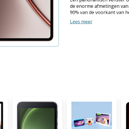
de enorme afmetingen van h
90% van de voorkant van he
indrukwekkende resolutie 
Lees meer
adaptieve verversingssnelh
ongelooflijk vloeiend. 12-b
kleurdekking zorgen ervoor
realisme ziet, en een piekh
betekent dat je niets mist, ze
prestaties die nooit overv
Elite Gen 5-chipset in ha
snelheden tot 4,608 GHz ka
zorgen dat deze prestaties
OnePlus Pad 4 gebruik van
een enorme dampkamer van
gamemarathons houdt of inte
koel dankzij 12 GB LPDDR5
UFS 4.1-opslag. Een meesle
ervaart geluid alsof je in e
fidelity systeem met acht l
vier tweeters creëert deze 