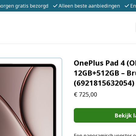
morgen gratis bezorgd
Alleen beste aanbiedingen
En
OnePlus Pad 4 (O
12GB+512GB – Br
(6921815632054)
€
725,00
Bekijk l
Een panoramisch venster op 