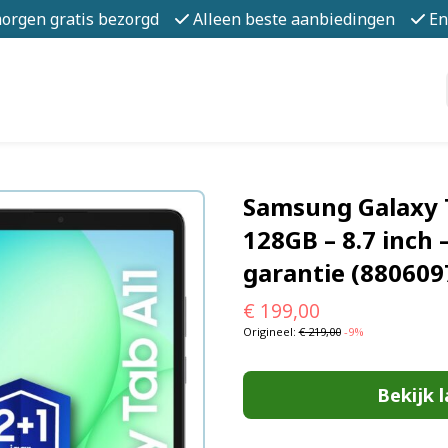
morgen gratis bezorgd
Alleen beste aanbiedingen
En
Samsung Galaxy T
128GB – 8.7 inch –
garantie (880609
€
199,00
Origineel:
€
219,00
-9%
Bekijk l