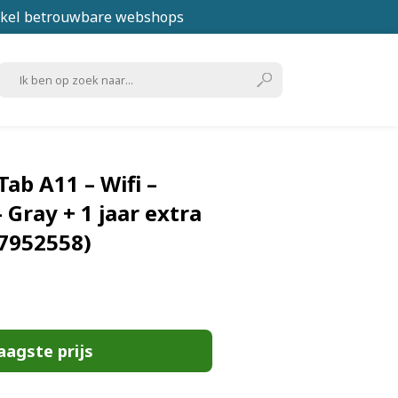
kel betrouwbare webshops
ab A11 – Wifi –
 Gray + 1 jaar extra
7952558)
aagste prijs