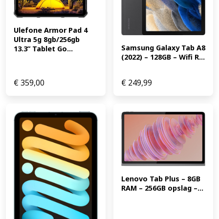
mogelijkheid is je Tab A8 zo weer volledig opgeladen.
CameraDe Tab A8 beschikt over een 8 megapixel
hoofdcamera aan de achterkant van het toestel. Aan de
Ulefone Armor Pad 4 
voorkant van het toestel bevindt zich een 5 megapixel
Ultra 5g 8gb/256gb 
selfie camera. Deze camera is in het midden geplaatst bij
Samsung Galaxy Tab A8 
13.3” Tablet Go...
een liggende stand van de tablet. Dit zorgt voor een
(2022) – 128GB – Wifi R...
geoptimaliseerde werking voor bijvoorbeeld
videogesprekken en online lessen. (EAN:
€
359,00
€
249,99
8806092947696)
Lenovo Tab Plus – 8GB 
RAM – 256GB opslag –...