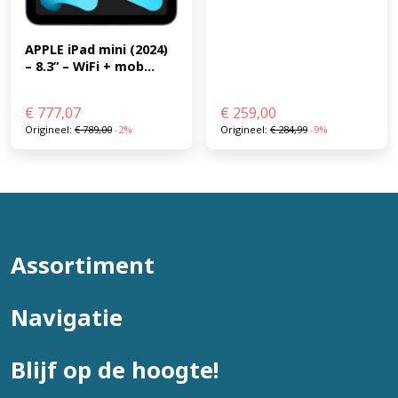
APPLE iPad mini (2024) 
– 8.3” – WiFi + mob...
€
777,07
€
259,00
Origineel:
€
789,00
-2%
Origineel:
€
284,99
-9%
Assortiment
Navigatie
Blijf op de hoogte!