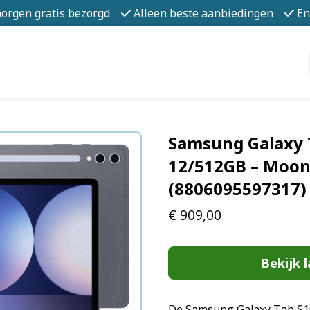
morgen gratis bezorgd
Alleen beste aanbiedingen
En
Samsung Galaxy T
12/512GB – Moon
(8806095597317)
€
909,00
Bekijk l
De Samsung Galaxy Tab S10