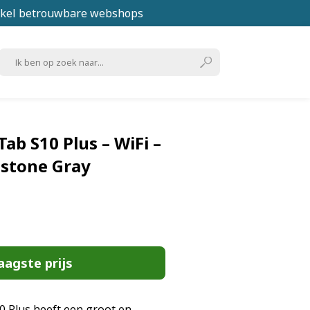
kel betrouwbare webshops
ab S10 Plus – WiFi –
stone Gray
aagste prijs
 Plus heeft een groot en