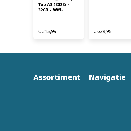
Tab A8 (2022) – 
32GB – Wifi ̵...
€
215,99
€
629,95
Assortiment
Navigatie