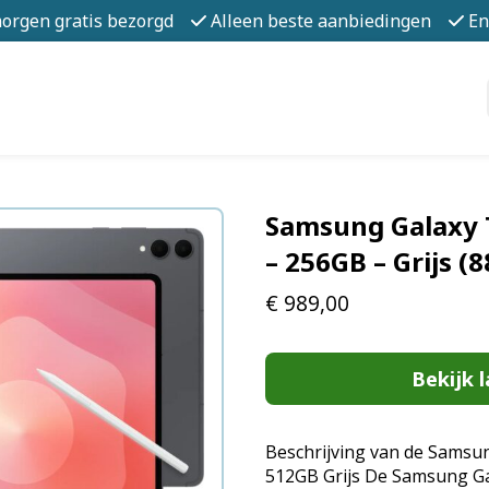
morgen gratis bezorgd
Alleen beste aanbiedingen
En
Samsung Galaxy T
– 256GB – Grijs 
€
989,00
Bekijk l
Beschrijving van de Samsun
512GB Grijs De Samsung Ga