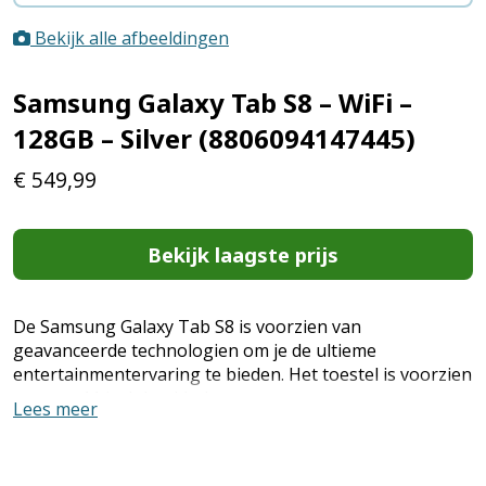
Bekijk alle afbeeldingen
Samsung Galaxy Tab S8 – WiFi –
128GB – Silver (8806094147445)
€
549,99
Bekijk laagste prijs
De Samsung Galaxy Tab S8 is voorzien van
geavanceerde technologien om je de ultieme
entertainmentervaring te bieden. Het toestel is voorzien
van een 11 inch beeldscherm met een
Lees meer
vernieuwingsfrequentie van 120 Hz. De S pen zorgt voor
snelle en nauwkeurige aantekeningen. Het veelzijdige
toetsenbord en DeX bieden pc-achtige productiviteit of