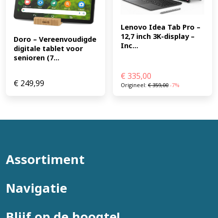
8806094147445)
Lenovo Idea Tab Pro – 
12,7 inch 3K-display – 
Doro – Vereenvoudigde 
Inc...
digitale tablet voor 
senioren (7...
€
335,00
€
249,99
Origineel:
€
359,00
-7%
Assortiment
Navigatie
Blijf op de hoogte!