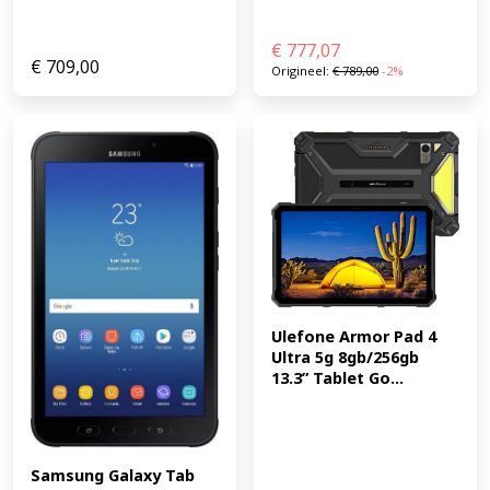
€
777,07
€
709,00
Origineel:
€
789,00
-2%
Ulefone Armor Pad 4 
Ultra 5g 8gb/256gb 
13.3” Tablet Go...
Samsung Galaxy Tab 