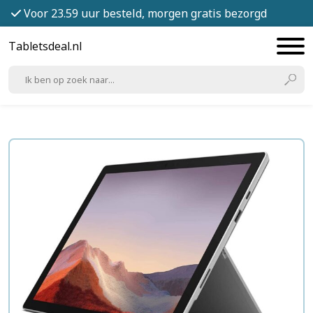
Voor 23.59 uur besteld, morgen gratis bezorgd
Tabletsdeal.nl